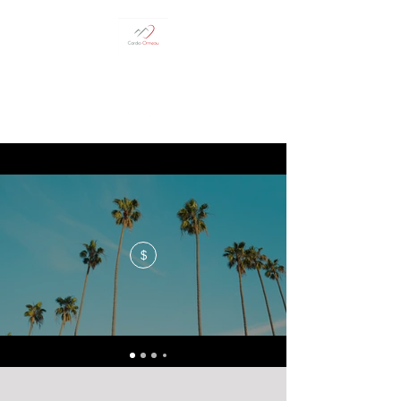
05 62 93 29 61
$