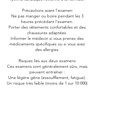
Précautions avant l'examen
Ne pas manger ou boire pendant les 3
heures précédant l’examen.
Porter des vêtements confortables et des
chaussures adaptées.
Informer le médecin si vous prenez des
médicaments spécifiques ou si vous avez
des allergies.
Risques liés aux deux examens
Ces examens sont généralement sûrs, mais
peuvent entraîner :
Une légère gêne (essoufflement, fatigue).
Un risque très faible (moins de 1 sur 10 000)
de complications graves comme une
réaction allergique au contraste ou un petit
infarctus.
Si vous ressentez une douleur thoracique,
des vertiges ou tout autre symptôme
inquiétant pendant l’examen, informez
immédiatement le personnel médical.