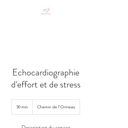
05 62 93 29 61
Echocardiographie
d'effort et de stress
30 min
3
Chemin de l'Ormeau
0
m
i
Description du service