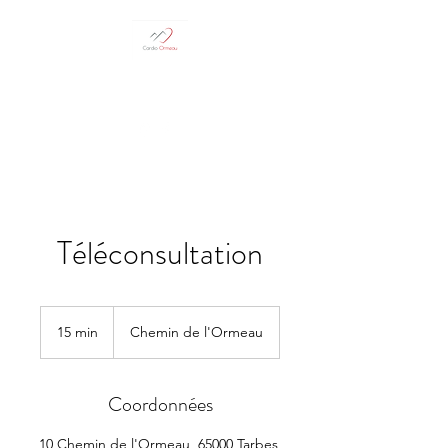
05 62 93 29 61
Téléconsultation
15 min
1
Chemin de l'Ormeau
5
m
i
Coordonnées
n
10 Chemin de l'Ormeau, 65000 Tarbes,